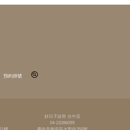
預約掛號
好日子診所 台中店
04-23286099
號1樓
臺中市南屯區大聖街350號