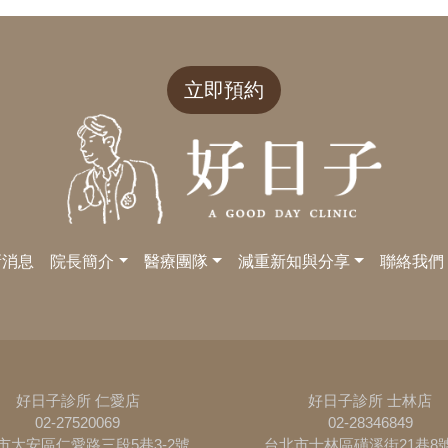
立即預約
新消息
院長簡介
醫療團隊
減重新知與分享
聯絡我們
好日子診所 仁愛店
好日子診所 士林店
02-27520069
02-28346849
市大安區仁愛路三段5巷3-2號
台北市士林區磺溪街21巷8