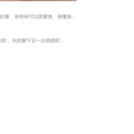
的事、有時候可以辦聚會、變魔術…
耶… 先把腳下這一步踏穩吧…