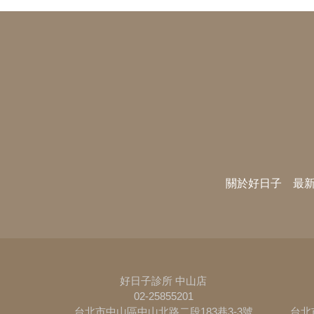
關於好日子
最
好日子診所 中山店
02-25855201
台北市中山區中山北路二段183巷3-3號
台北