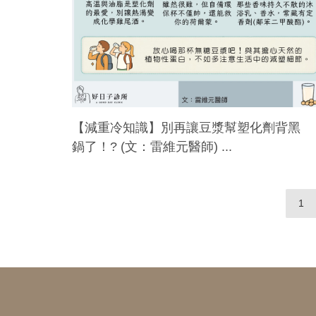
【減重冷知識】別再讓豆漿幫塑化劑背黑
鍋了！? (文：雷維元醫師) ...
1