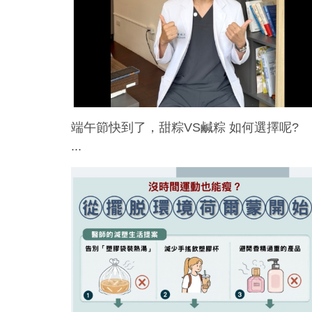
端午節快到了，甜粽VS鹹粽 如何選擇呢?
...