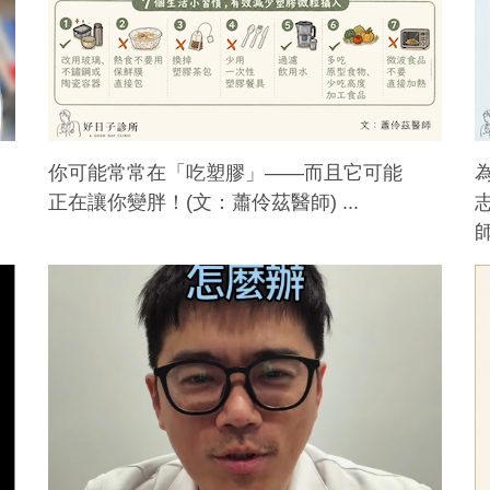
你可能常常在「吃塑膠」——而且它可能
正在讓你變胖！(文：蕭伶茲醫師) ...
師