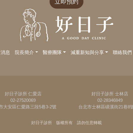
立即預約
新消息
院長簡介
醫療團隊
減重新知與分享
聯絡我們
好日子診所 仁愛店
好日子診所 士林店
02-27520069
02-28346849
市大安區仁愛路三段5巷3-2號
台北市士林區磺溪街21巷8
好日子診所 版權所有 請勿任意轉載