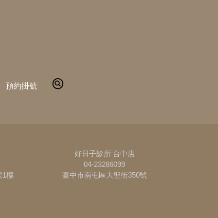
預約掛號
好日子診所 台中店
04-23286099
號1樓
臺中市南屯區大聖街350號