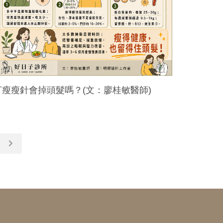
打瘦瘦針會掉頭髮嗎？(文：廖桂敏醫師)
.