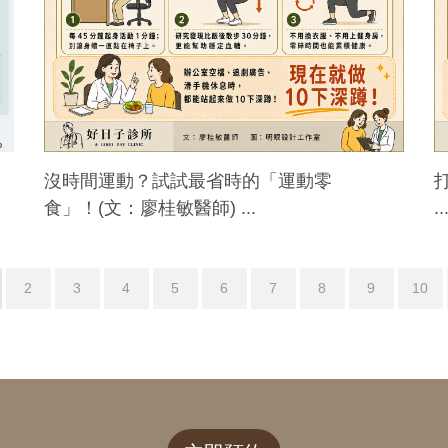
沒時間運動？試試最省時的「運動零
食」！(文：廖桂敏醫師) ...
..
2
3
4
5
6
7
8
9
10