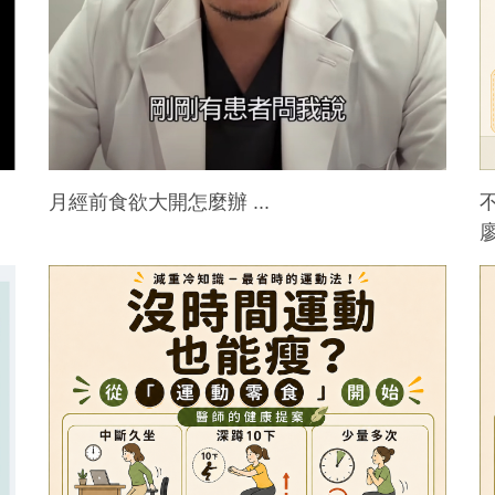
月經前食欲大開怎麼辦 ...
廖