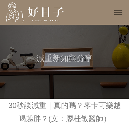
減重新知與分享
30秒談減重｜真的嗎？零卡可樂越
喝越胖？(文：廖桂敏醫師）