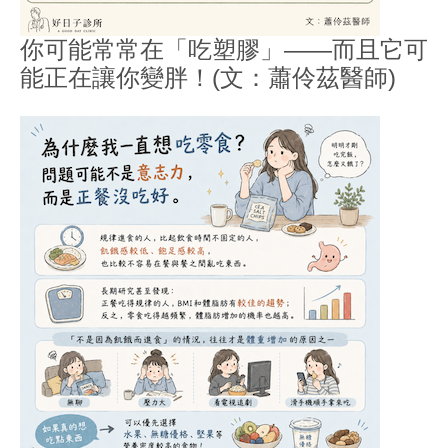
你可能常常在「吃塑膠」——而且它可
能正在讓你變胖！(文：蕭伶茲醫師)