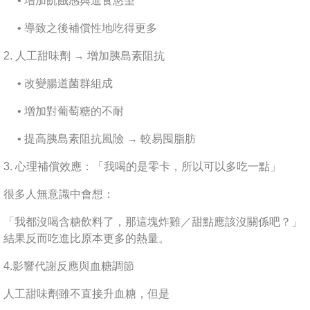
• 增加飢餓感與進食慾望
• 導致之後補償性地吃得更多
2. 人工甜味劑 → 增加胰島素阻抗
• 改變腸道菌群組成
• 增加對葡萄糖的不耐
• 提高胰島素阻抗風險 → 較易囤脂肪
3. 心理補償效應：「我喝的是零卡，所以可以多吃一點」
很多人無意識中會想：
「我都沒喝含糖飲料了，那這塊炸雞／甜點應該沒關係吧？」
結果反而吃進比原本更多的熱量。
4.影響代謝反應與血糖調節
人工甜味劑雖不直接升血糖，但是