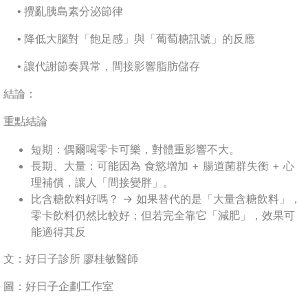
• 攪亂胰島素分泌節律
• 降低大腦對「飽足感」與「葡萄糖訊號」的反應
• 讓代謝節奏異常，間接影響脂肪儲存
結論：
重點結論
短期：偶爾喝零卡可樂，對體重影響不大。
長期、大量：可能因為 食慾增加 + 腸道菌群失衡 + 心
理補償，讓人「間接變胖」。
比含糖飲料好嗎？ → 如果替代的是「大量含糖飲料」，
零卡飲料仍然比較好；但若完全靠它「減肥」，效果可
能適得其反
文：好日子診所 廖桂敏醫師
圖：好日子企劃工作室