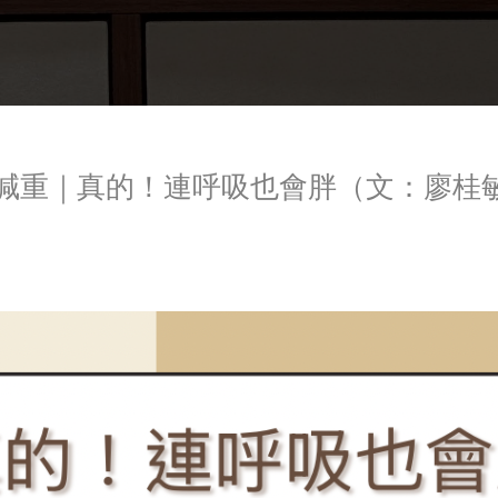
談減重｜真的！連呼吸也會胖（文：廖桂