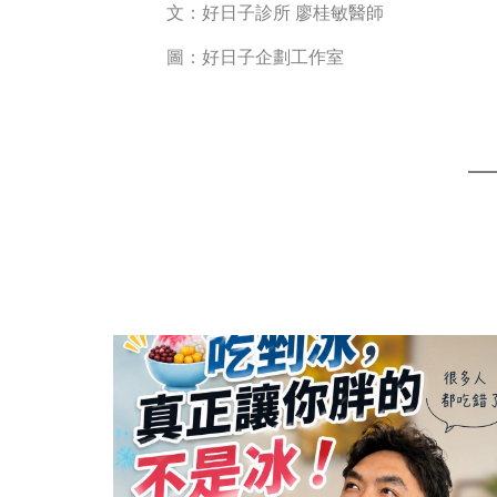
文：好日子診所 廖桂敏醫師
圖：好日子企劃工作室