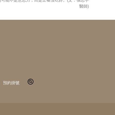
題可能不是意志力，而是正餐沒吃好。(文：張志宇
醫師)
預約掛號