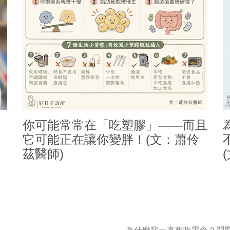
你可能常常在「吃塑膠」——而且
它可能正在讓你變胖！(文：蕭伶
茲醫師)