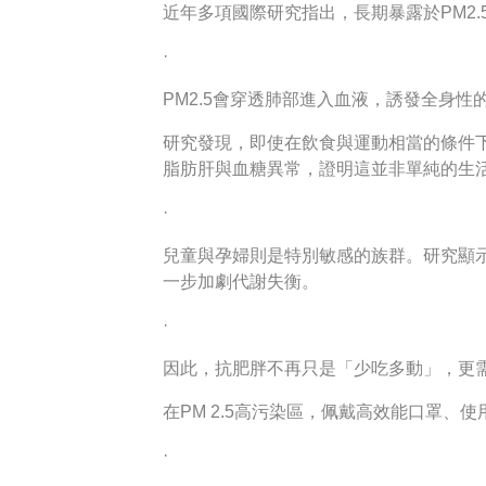
近年多項國際研究指出，長期暴露於PM2
·
PM2.5會穿透肺部進入血液，誘發全身
研究發現，即使在飲食與運動相當的條件下
脂肪肝與血糖異常，證明這並非單純的生
·
兒童與孕婦則是特別敏感的族群。研究顯示
一步加劇代謝失衡。
·
因此，抗肥胖不再只是「少吃多動」，更
在PM 2.5高污染區，佩戴高效能口罩
·