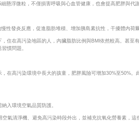
.5細懸浮微粒，不僅損害呼吸與心血管健康，也會提高肥胖與代
性的慢性發炎反應，促進脂肪堆積、增加胰島素抗性，干擾體內荷
，住在高污染地區的人，內臟脂肪比例與BMI依然較高。甚至有動
活習慣問題。
，在高污染環境中長大的孩童，肥胖風險可增加30%至50%。此
需納入環境空氣品質防護。
、使用空氣清淨機、避免高污染時段外出，並補充抗氧化營養素，這