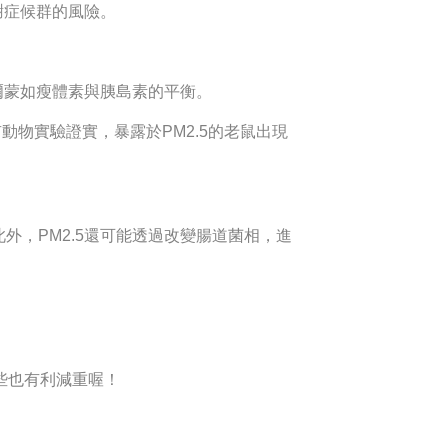
謝症候群的風險。
爾蒙如瘦體素與胰島素的平衡。
物實驗證實，暴露於PM2.5的老鼠出現
外，PM2.5還可能透過改變腸道菌相，進
些也有利減重喔！