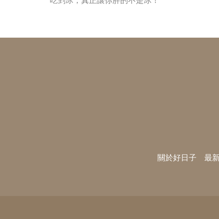
吃剉冰，真正讓你胖的不是冰！
關於好日子
最