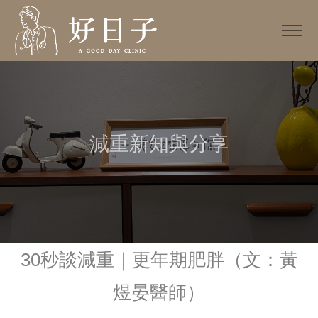
減重新知與分享
30秒談減重｜更年期肥胖（文：黃
煜晏醫師）