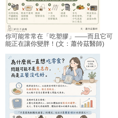
你可能常常在「吃塑膠」——而且它可
能正在讓你變胖！(文：蕭伶茲醫師)