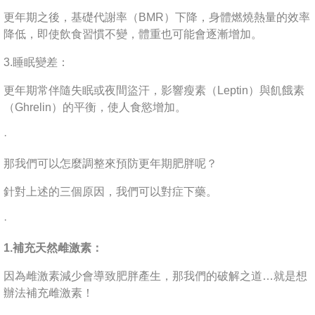
更年期之後，基礎代謝率（BMR）下降，身體燃燒熱量的效率
降低，即使飲食習慣不變，體重也可能會逐漸增加。
3.睡眠變差：
更年期常伴隨失眠或夜間盜汗，影響瘦素（Leptin）與飢餓素
（Ghrelin）的平衡，使人食慾增加。
·
那我們可以怎麼調整來預防更年期肥胖呢？
針對上述的三個原因，我們可以對症下藥。
·
1.補充天然雌激素：
因為雌激素減少會導致肥胖產生，那我們的破解之道…就是想
辦法補充雌激素！