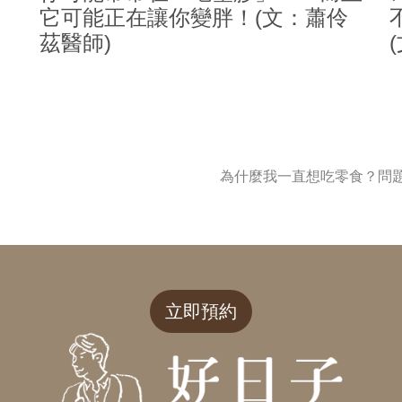
它可能正在讓你變胖！(文：蕭伶
茲醫師)
為什麼我一直想吃零食？問
立即預約