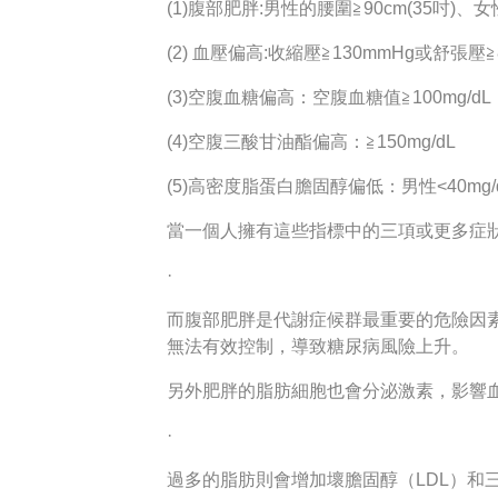
(1)腹部肥胖:男性的腰圍≧90cm(35吋)、女性
(2) 血壓偏高:收縮壓≧130mmHg或舒張壓≧
(3)空腹血糖偏高：空腹血糖值≧100mg/dL
(4)空腹三酸甘油酯偏高：≧150mg/dL
(5)高密度脂蛋白膽固醇偏低：男性<40mg/d
當一個人擁有這些指標中的三項或更多症
·
而腹部肥胖是代謝症候群最重要的危險因
無法有效控制，導致糖尿病風險上升。
另外肥胖的脂肪細胞也會分泌激素，影響
·
過多的脂肪則會增加壞膽固醇（LDL）和