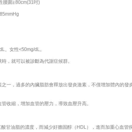
腰圍≧80cm(31吋)
85mmHg
L、女性<50mg/dL。
狀時，就可以被診斷為代謝症候群。
素之一，過多的內臟脂肪會釋放出發炎激素，不僅增加體內的發
血管收縮，增加血管的壓力，導致血壓升高。
三酸甘油脂的濃度，而減少好膽固醇（HDL），進而加重心血管