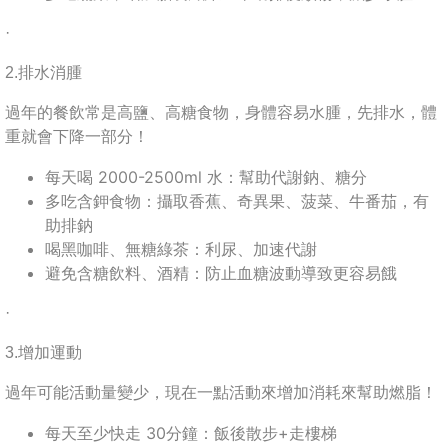
·
2.排水消腫
過年的餐飲常是高鹽、高糖食物，身體容易水腫，先排水，體
重就會下降一部分！
每天喝 2000-2500ml 水：幫助代謝鈉、糖分
多吃含鉀食物：攝取香蕉、奇異果、菠菜、牛番茄，有
助排鈉
喝黑咖啡、無糖綠茶：利尿、加速代謝
避免含糖飲料、酒精：防止血糖波動導致更容易餓
·
3.增加運動
過年可能活動量變少，現在一點活動來增加消耗來幫助燃脂！
每天至少快走 30分鐘：飯後散步+走樓梯