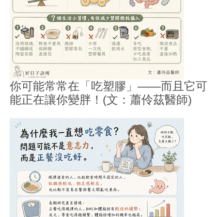
你可能常常在「吃塑膠」——而且它可
能正在讓你變胖！(文：蕭伶茲醫師)