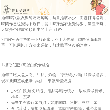
過年時跟親友聚餐吃吃喝喝，熱量攝取不少，閒聊打牌追劇，
時間作息也變得不規律，開工時穿起衣服覺得緊，量體重時，
大家是否體重如預期中的上升了呢?!
別擔心~過年放縱一下很正常，不用太焦慮！想快速降低體
重，可以用以下方法來調整，加速體重恢復的速度~
·
1.攝取低醣+高蛋白飲食組合
過年常吃大魚大肉、甜點、炸物，導致碳水和油脂攝取過多，
現在要調整成低醣+高蛋白 來讓身體燃脂：
少吃白飯,避免麵包、甜點等精緻碳水：改成攝取糙米、
地瓜、燕麥
每餐要有優質蛋白質：如雞胸肉、魚蝦、豆腐、蛋
多吃蔬菜，增加膳食纖維：幫助排便順暢，減少水腫