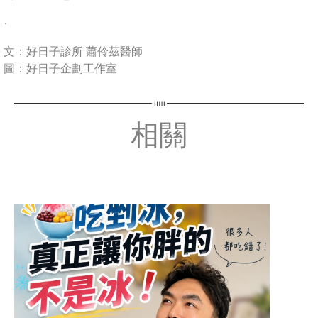
·
文：好日子診所 蕭伶茲醫師
圖：好日子企劃工作室
相關