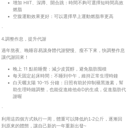
增加 HIIT、深蹲、開合跳：時間不夠可選擇短時間高效
燃脂
空腹運動效果更好：可以選擇早上運動燃脂率更高
·
4.調整作息，提升代謝
過年熬夜、晚睡容易讓身體代謝變慢、瘦不下來，快調整作息
讓代謝回來！
晚上 11 點前睡覺：減少皮質醇，避免脂肪囤積
每天固定起床時間：不睡到中午，維持正常生理時鐘
白天曬太陽 10-15 分鐘：日照有助於抑制褪黑激素，幫
助生理時鐘調整，也能促進維他命D的生成，促進脂肪代
謝喔
·
利用這四個方式執行一周，體重可以降低約1-2公斤，逐漸回
到原來的體態，讓自己新的一年重新出發~