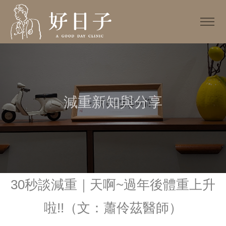
減重新知與分享
30秒談減重｜天啊~過年後體重上升
啦!!（文：蕭伶茲醫師）