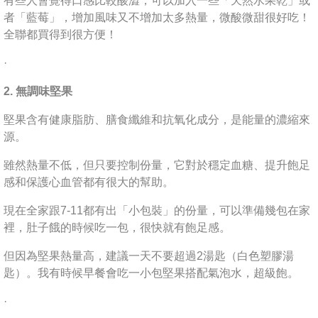
有些人會覺得口感比較酸澀，可以加入一些「天然水果乾」或
者「藍莓」，增加風味又不增加太多熱量，微酸微甜很好吃！
全聯都買得到很方便！
·
2. 無調味堅果
堅果含有健康脂肪、膳食纖維和抗氧化成分，是能量的濃縮來
源。
雖然熱量不低，但只要控制份量，它對於穩定血糖、提升飽足
感和保護心血管都有很大的幫助。
現在全家跟7-11都有出「小包裝」的份量，可以準備幾包在家
裡，肚子餓的時候吃一包，很快就有飽足感。
但因為堅果熱量高，建議一天不要超過2湯匙（白色塑膠湯
匙）。我有時候早餐會吃一小包堅果搭配氣泡水，超級飽。
·