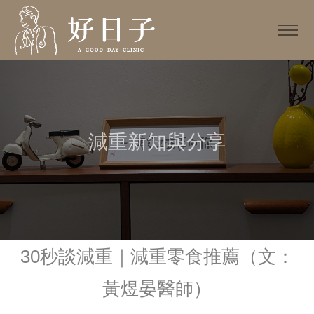
減重新知與分享
30秒談減重｜減重零食推薦（文：
黃煜晏醫師）