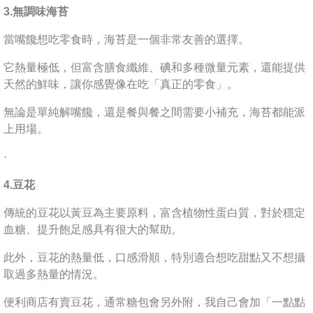
3.無調味海苔
當嘴饞想吃零食時，海苔是一個非常友善的選擇。
它熱量極低，但富含膳食纖維、碘和多種微量元素，還能提供
天然的鮮味，讓你感覺像在吃「真正的零食」。
無論是單純解嘴饞，還是餐與餐之間需要小補充，海苔都能派
上用場。
·
4.豆花
傳統的豆花以黃豆為主要原料，富含植物性蛋白質，對於穩定
血糖、提升飽足感具有很大的幫助。
此外，豆花的熱量低，口感滑順，特別適合想吃甜點又不想攝
取過多熱量的情況。
便利商店有賣豆花，通常糖包會另外附，我自己會加「一點點