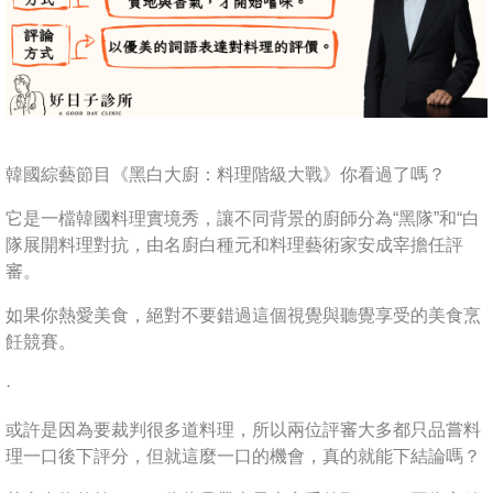
韓國綜藝節目《黑白大廚：料理階級大戰》你看過了嗎？
它是一檔韓國料理實境秀，讓不同背景的廚師分為“黑隊”和“白
隊展開料理對抗，由名廚白種元和料理藝術家安成宰擔任評
審。
如果你熱愛美食，絕對不要錯過這個視覺與聽覺享受的美食烹
飪競賽。
·
或許是因為要裁判很多道料理，所以兩位評審大多都只品嘗料
理一口後下評分，但就這麼一口的機會，真的就能下結論嗎？