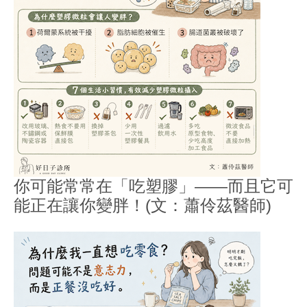
你可能常常在「吃塑膠」——而且它可
能正在讓你變胖！(文：蕭伶茲醫師)