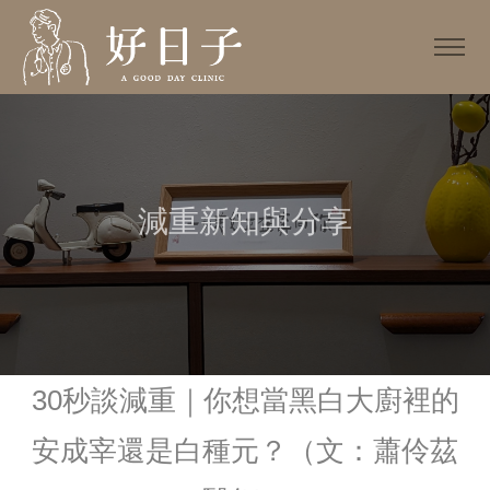
減重新知與分享
30秒談減重｜你想當黑白大廚裡的
安成宰還是白種元？（文：蕭伶茲