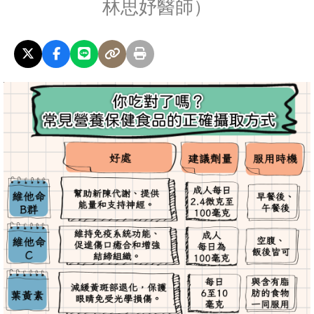
林思妤醫師）