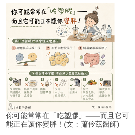
你可能常常在「吃塑膠」——而且它可
能正在讓你變胖！(文：蕭伶茲醫師)