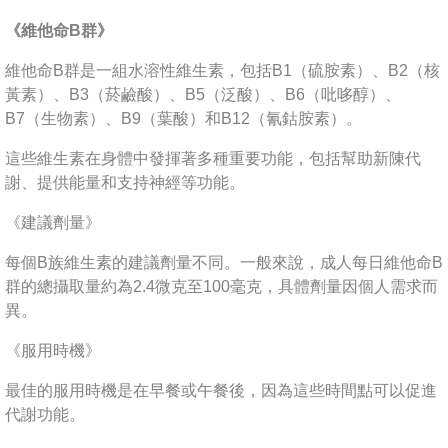
《維他命B群》
維他命B群是一組水溶性維生素，包括B1（硫胺素）、B2（核
黃素）、B3（菸鹼酸）、B5（泛酸）、B6（吡哆醇）、
B7（生物素）、B9（葉酸）和B12（氰鈷胺素）。
這些維生素在身體中發揮著多種重要功能，包括幫助新陳代
謝、提供能量和支持神經等功能。
《建議劑量》
每個B族維生素的建議劑量不同。一般來說，成人每日維他命B
群的總攝取量約為2.4微克至100毫克，具體劑量因個人需求而
異。
《服用時機》
最佳的服用時機是在早餐或午餐後，因為這些時間點可以促進
代謝功能。