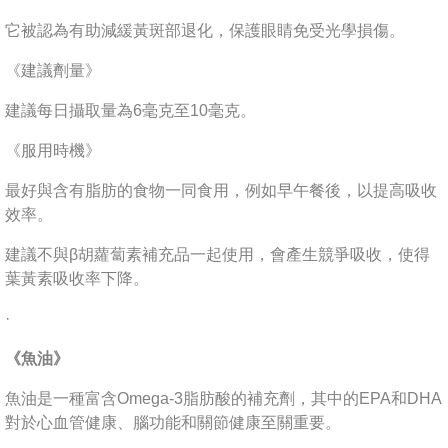
它被認為有助減緩黃斑部退化，保護眼睛免受光學損傷。
《建議劑量》
建議每日攝取量為6毫克至10毫克。
《服用時機》
最好與含有脂肪的食物一同食用，例如早午餐後，以提高吸收
效率。
建議不與β胡蘿蔔素補充品一起使用，會產生競爭吸收，使得
葉黃素吸收率下降。
·
《魚油》
魚油是一種富含Omega-3脂肪酸的補充劑，其中的EPA和DHA
對於心血管健康、腦功能和關節健康至關重要。