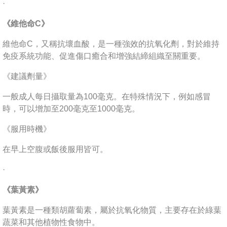
·
《維他命C》
維他命C，又稱抗壞血酸，是一種強效的抗氧化劑，對於維持
免疫系統功能、促進傷口癒合和增強結締組織至關重要。
《建議劑量》
一般成人每日攝取量為100毫克。在特殊情況下，例如感冒
時，可以增加至200毫克至1000毫克。
《服用時機》
在早上空腹或飯後服用皆可。
·
《葉黃素》
葉黃素是一種類胡蘿蔔素，屬於抗氧化物質，主要存在於綠葉
蔬菜和其他植物性食物中。