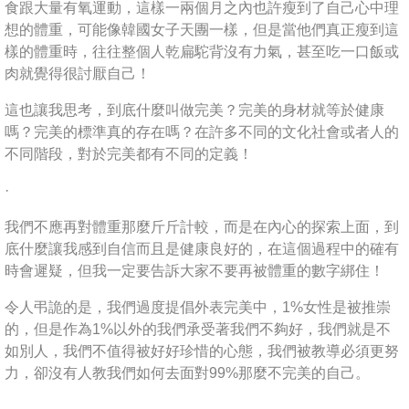
食跟大量有氧運動，這樣一兩個月之內也許瘦到了自己心中理
想的體重，可能像韓國女子天團一樣，但是當他們真正瘦到這
樣的體重時，往往整個人乾扁駝背沒有力氣，甚至吃一口飯或
肉就覺得很討厭自己！
這也讓我思考，到底什麼叫做完美？完美的身材就等於健康
嗎？完美的標準真的存在嗎？在許多不同的文化社會或者人的
不同階段，對於完美都有不同的定義！
·
我們不應再對體重那麼斤斤計較，而是在內心的探索上面，到
底什麼讓我感到自信而且是健康良好的，在這個過程中的確有
時會遲疑，但我一定要告訴大家不要再被體重的數字綁住！
令人弔詭的是，我們過度提倡外表完美中，1%女性是被推崇
的，但是作為1%以外的我們承受著我們不夠好，我們就是不
如別人，我們不值得被好好珍惜的心態，我們被教導必須更努
力，卻沒有人教我們如何去面對99%那麼不完美的自己。