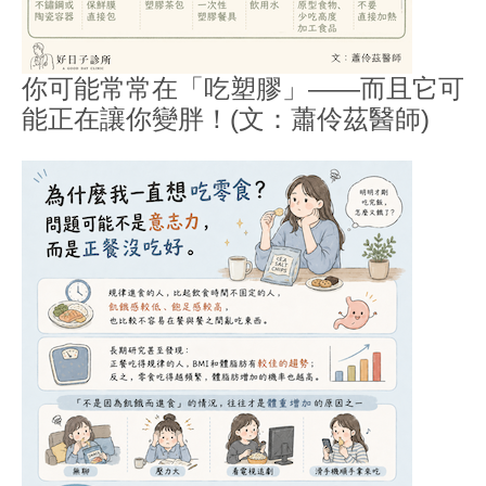
你可能常常在「吃塑膠」——而且它可
能正在讓你變胖！(文：蕭伶茲醫師)