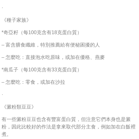
·
《種子家族》
*奇亞籽（每100克含有18克蛋白質）
– 富含膳食纖維，特別推薦給有便秘困擾的人
– 怎麼吃：直接泡水吃原味，或加在優格、燕麥
*南瓜子（每100克含有33克蛋白質）
– 怎麼吃：零食，或加在沙拉
·
《澱粉類豆豆》
有一些澱粉豆豆也含有豐富蛋白質，但注意它們本身也是澱
粉，因此比較好的作法是拿來取代部分主食，例如加在白飯裡
煮。