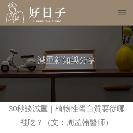
減重新知與分享
30秒談減重｜植物性蛋白質要從哪
裡吃？（文：周孟翰醫師）