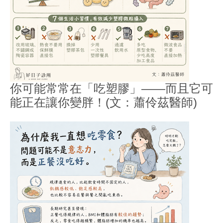
你可能常常在「吃塑膠」——而且它可
能正在讓你變胖！(文：蕭伶茲醫師)