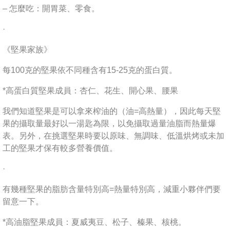
– 怎麼吃：開胃菜、零食。
·
《堅果家族》
每100克的堅果依不同種含有15-25克的蛋白質。
*高蛋白質堅果成員：杏仁、花生、開心果、腰果
我們知道堅果是可以拿來榨油的（油=高熱量），因此每天堅
果的攝取量最好以一湯匙為限，以免攝取過量油脂而熱量爆
表。另外，在挑選堅果時要以原味、無調味、低溫烘烤或未加
工的堅果才保有較多營養價值。
·
有幾種堅果的脂肪含量特別高=熱量特別高，減重小夥伴們要
留意一下。
*高油脂堅果成員：夏威夷豆、松子、榛果、核桃。