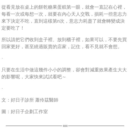
從看見放在桌上的餅乾糖果蛋糕第一眼，就會一直記在心裡，
每看一次或每想一次，就要在內心天人交戰，損耗一些意志力
來下決定不吃，直到這樣第n次，意志力耗盡了就會轉變成決
定要吃了！
所以請把它們收到盒子裡、放到櫃子裡，如果可以，不要先買
回家更好，甚至繞過販賣的店家，記住，看不見就不會想。
·
只要在生活中做這幾件小小的調整，卻會對減重效果產生大大
的影響呢，大家快來試試看吧～
·
文：好日子診所 蕭伶茲醫師
圖：好日子企劃工作室