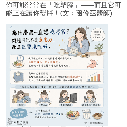
你可能常常在「吃塑膠」——而且它可
能正在讓你變胖！(文：蕭伶茲醫師)