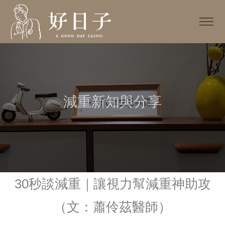
減重新知與分享
30秒談減重｜讓視力幫減重神助攻
（文：蕭伶茲醫師）