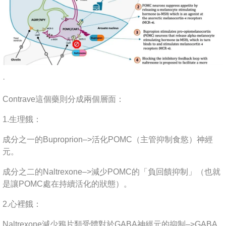
·
Contrave這個藥則分成兩個層面：
1.生理餓：
成分之一的Buproprion–>活化POMC（主管抑制食慾）神經
元。
成分之二的Naltrexone–>減少POMC的「負回饋抑制」（也就
是讓POMC處在持續活化的狀態）。
2.心裡餓：
Naltrexone減少鴉片類受體對於GABA神經元的抑制–>GABA