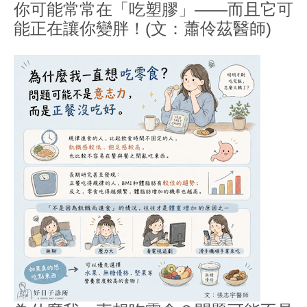
你可能常常在「吃塑膠」——而且它可
能正在讓你變胖！(文：蕭伶茲醫師)