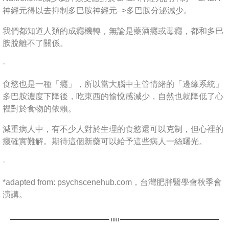
神經元得以去抑制多巴胺神經元–>多巴胺分泌減少。
我們都知道人類的成癮機轉，無論是藥酒癮或毒癮，都和多巴
胺脫離不了關係。
·
食慾也是一種「癮」，所以當大腦中主管情緒的「邊緣系統」
多巴胺濃度下降後，吃東西的愉悅感減少，自然也就降低了心
裡對於食物的依賴。
減重病人中，有不少人對於生理的食慾還可以克制，但心裡的
癮確實難解。期待這個新藥可以給予這些病人一絲曙光。
·
*adapted from: psychscenehub.com，台灣肥胖醫學會秋季會
演講。