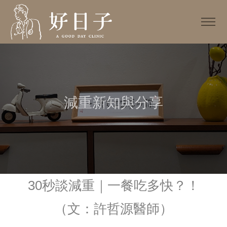
減重新知與分享
30秒談減重｜一餐吃多快？！
（文：許哲源醫師）