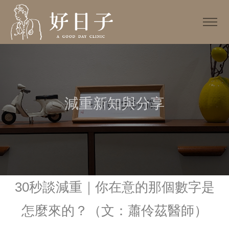
減重新知與分享
30秒談減重｜你在意的那個數字是
怎麼來的？（文：蕭伶茲醫師）