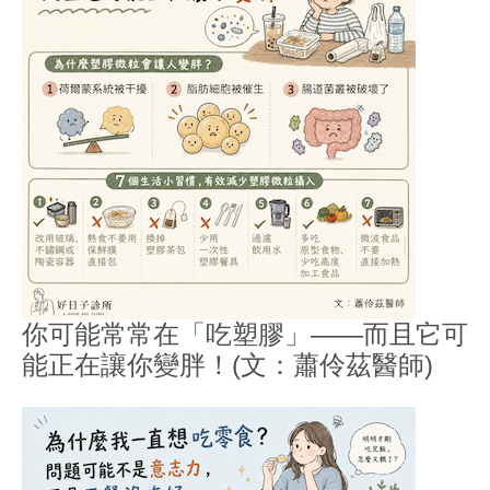
你可能常常在「吃塑膠」——而且它可
能正在讓你變胖！(文：蕭伶茲醫師)