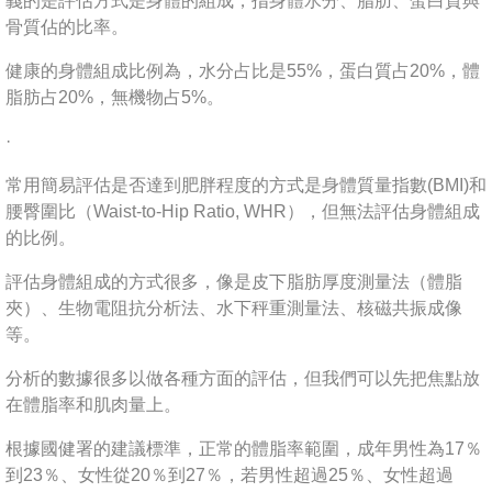
義的是評估方式是身體的組成，指身體水分、脂肪、蛋白質與
骨質佔的比率。
健康的身體組成比例為，水分占比是55%，蛋白質占20%，體
脂肪占20%，無機物占5%。
·
常用簡易評估是否達到肥胖程度的方式是身體質量指數(BMI)和
腰臀圍比（Waist-to-Hip Ratio, WHR），但無法評估身體組成
的比例。
評估身體組成的方式很多，像是皮下脂肪厚度測量法（體脂
夾）、生物電阻抗分析法、水下秤重測量法、核磁共振成像
等。
分析的數據很多以做各種方面的評估，但我們可以先把焦點放
在體脂率和肌肉量上。
根據國健署的建議標準，正常的體脂率範圍，成年男性為17％
到23％、女性從20％到27％，若男性超過25％、女性超過