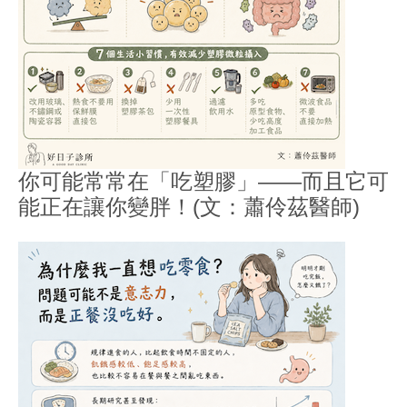
你可能常常在「吃塑膠」——而且它可
能正在讓你變胖！(文：蕭伶茲醫師)