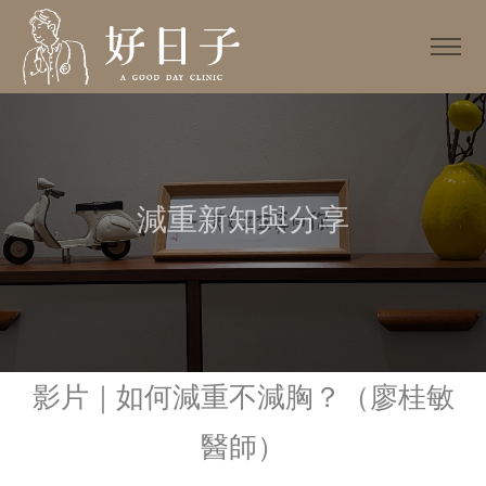
減重新知與分享
影片｜如何減重不減胸？（廖桂敏
醫師）