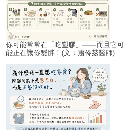
你可能常常在「吃塑膠」——而且它可
能正在讓你變胖！(文：蕭伶茲醫師)