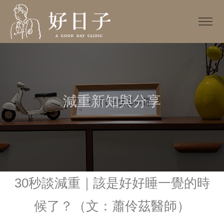
減重新知與分享
30秒談減重｜該是好好睡一覺的時
候了？（文：蕭伶茲醫師）