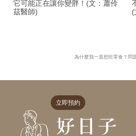
它可能正在讓你變胖！(文：蕭伶
茲醫師)
為什麼我一直想吃零食？問
立即預約