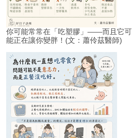
你可能常常在「吃塑膠」——而且它可
能正在讓你變胖！(文：蕭伶茲醫師)