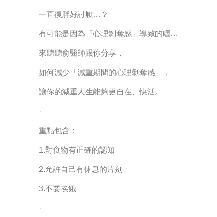
一直復胖好討厭…？
有可能是因為「心理剝奪感」導致的喔…
來聽聽俞醫師跟你分享，
如何減少「減重期間的心理剝奪感」，
讓你的減重人生能夠更自在、快活。
·
重點包含：
1.對食物有正確的認知
2.允許自己有休息的片刻
3.不要挨餓
·