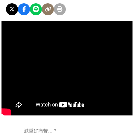
減重好痛苦…？