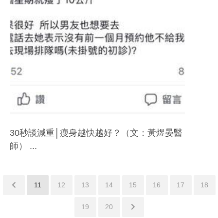
30秒談減重│瘦身越快越好？（文：黃煜晏醫
師） ...
11
12
13
14
15
16
17
18
19
20