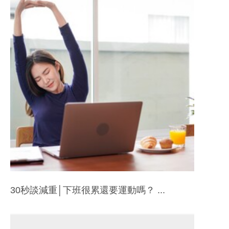
30秒談減重│下班很累還要運動嗎？ ...