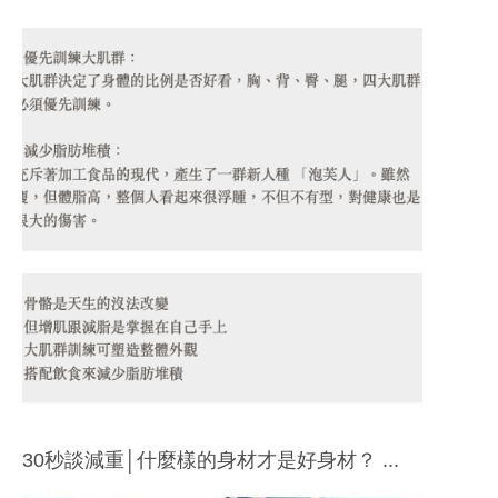
30秒談減重│什麼樣的身材才是好身材？ ...