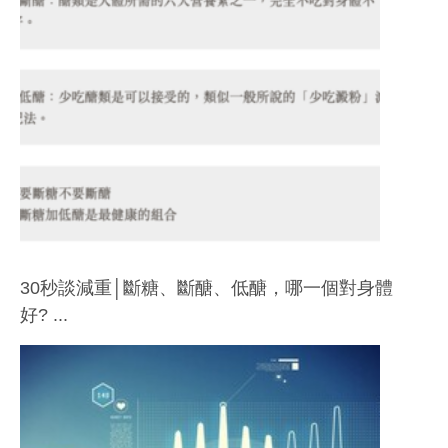
30秒談減重│斷糖、斷醣、低醣，哪一個對身體
好? ...