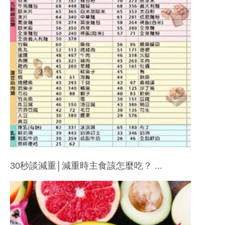
30秒談減重│減重時主食該怎麼吃？ ...