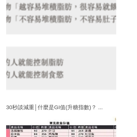
30秒談減重│什麼是GI值(升糖指數)？ ...